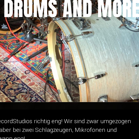
 DRUMS AND MOR
rdStudios richtig eng! Wir sind zwar umgezogen
, aber bei zwei Schlagzeugen, Mikrofonen und
wann eng!